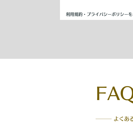
FA
─── よくあ